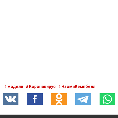
модели
Коронавирус
НаомиКэмпбелл