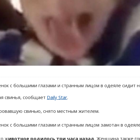
ок с большими глазами и странным лицом в одеяле сидит на
ая свинья, сообщает
Daily Star
.
ровавшую свинью, снято местным жителем.
ок с большими глазами и странным лицом замотан в одеяле 
то ж
ивотное родилось три часа назад
. Женщина также г