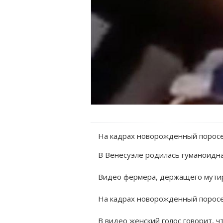
На кадрах новорожденный поросен
В Венесуэле родилась гуманоидн
Видео фермера, держащего мути
На кадрах новорожденный поросен
В видео женский голос говорит, ч