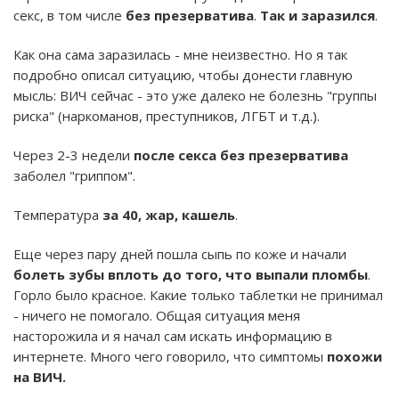
секс, в том числе
без презерватива
.
Так и заразился
.
Как она сама заразилась - мне неизвестно. Но я так
подробно описал ситуацию, чтобы донести главную
мысль: ВИЧ сейчас - это уже далеко не болезнь "группы
риска" (наркоманов, преступников, ЛГБТ и т.д.).
Через 2-3 недели
после секса без презерватива
заболел "гриппом".
Температура
за 40, жар, кашель
.
Еще через пару дней пошла сыпь по коже и начали
болеть зубы вплоть до того, что выпали пломбы
.
Горло было красное. Какие только таблетки не принимал
- ничего не помогало. Общая ситуация меня
насторожила и я начал сам искать информацию в
интернете. Много чего говорило, что симптомы
похожи
на ВИЧ.