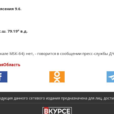
сения 9.6.
ш. 79.19° в.д.
кале МSК-64): нет, - говорится в сообщении пресс-службы Д
аяОбласть
укция данного сетевого издания предназначена для лиц, достиг