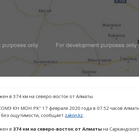
ен в 374 км на северо-восток от Алматы.
СОМЭ КН МОН РК" 17 февраля 2020 года в 07.52 часов Алмат
 без ощутимости, сообщает
zakon.kz
.
ожен в
374 км на северо-восток от Алматы
на Саркандского