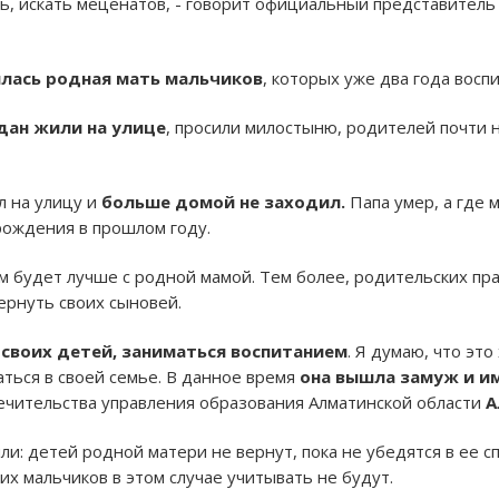
ь, искать меценатов, - говорит официальный представитель
лась родная мать мальчиков
, которых уже два года вос
гдан жили на улице
, просили милостыню, родителей почти 
л на улицу и
больше домой не заходил.
Папа умер, а где м
рождения в прошлом году.
м будет лучше с родной мамой. Тем более, родительских прав
ернуть своих сыновей.
 своих детей, заниматься воспитанием
. Я думаю, что эт
ться в своей семье. В данное время
она вышла замуж и и
ечительства управления образования Алматинской области
А
ли: детей родной матери не вернут, пока не убедятся в ее 
их мальчиков в этом случае учитывать не будут.