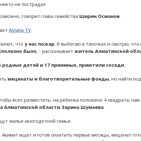
 никто не пострадал.
озможно, говорит глава семейства
Ширин Османов
.
дает
Astana TV
.
кричит, что
у нас пожар
. Я выбегаю в тапочках и смотрю, чт
сполезно было
, - рассказывает
житель Алматинской обл
5 родных детей и 17 приемных, приютили соседи
.
ать
меценаты и благотворительные фонды
, но найти п
тобы всех разместить, на ребенка положено 4 квадрата, на
а Алматинской области Зарина Шумаева
.
ищут жилье многодетной семье.
. Акимат ищет и готов оплатить первые месяцы, меценат го