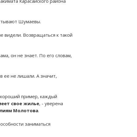
 акимата Карасайского района
питывают Шумаевы.
не видели. Возвращаться к такой
ама, он не знает. По его словам,
 ее не лишали. А значит,
о хороший пример, каждый
меет свое жилье
, - уверена
лиям Молотова
.
способности заниматься