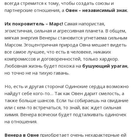
всегда стремится к тому, чтобы создать союзы и
партнерские отношения, а
Овен – независимый знак
.
Их покровитель – Марс!
Самая напористая,
эгоистичная, сильная и агрессивная планета. В общем,
мягкая энергия Венеры становится угнетаема сильным
Марсом. Эгоцентричная природа Овна мешает видеть
все самое лучшее, что есть в человеке, никаких
компромиссов и договоренностей, только хардкор.
Любовная жизнь будет похожа на
бушующий ураган
,
но точно не на тихую гавань.
Но, есть и другая сторона! Одинокие сердца возможно
найдут себе кого-то… Так как Овен дарит смелость, а
также больше шансов. Если ты собираешь на свидание
или с кем-то встречаться, то знай, вас ждет сильная
химия. Венера всячески будет подталкивать одиночек
на отношения.
Венера в Овне
приобретает очень нехарактерные ей