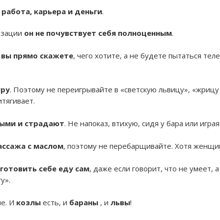
е
работа, карьера и деньги
.
лизации
он не почувствует себя полноценным
.
 вы прямо скажете
, чего хотите, а не будете пытаться те
гру
. Поэтому не переигрывайте в «светскую львицу», «жриц
итягивает.
ыми и страдают
. Не напоказ, втихую, сидя у бара или играя
ассажа с маслом
, поэтому не перебарщивайте. Хотя женщи
готовить себе еду сам
, даже если говорит, что не умеет, 
у».
е. И
козлы
есть, и
бараны
, и
львы
!