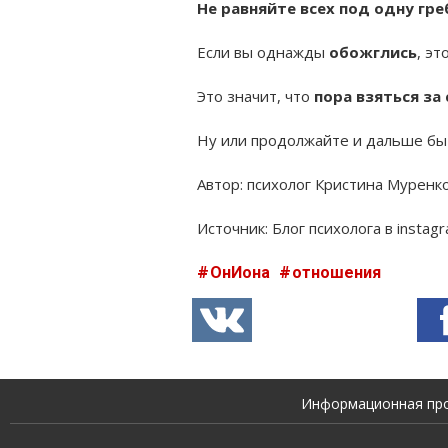
Не равняйте всех под одну гре
Если вы однажды
обожглись
, эт
Это значит, что
пора взяться за
Ну или продолжайте и дальше бы
Автор: психолог Кристина Муренк
Источник: Блог психолога в instag
ОнИона
отношения
Информационная прод