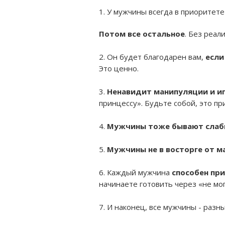
1. У мужчины всегда в приоритет
Потом все остальное
. Без реа
⠀
2. Он будет благодарен вам,
если
Это ценно.
⠀
3.
Ненавидит манипуляции и и
принцессу». Будьте собой, это пр
⠀
4.
Мужчины тоже бывают слаб
⠀
5.
Мужчины не в восторге от м
⠀
6. Каждый мужчина
способен при
начинаете готовить через «не мог
⠀
7. И наконец, все мужчины - разны