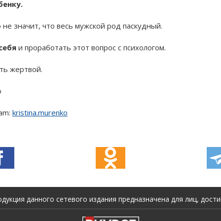
бенку.
о не значит, что весь мужской род паскудный.
 себя
и проработать этот вопрос с психологом.
ть жертвой.
о
ram:
kristina.murenko
укция данного сетевого издания предназначена для лиц, достиг