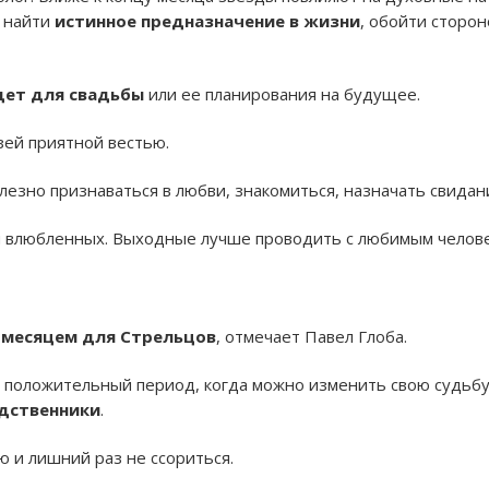
т найти
истинное предназначение в жизни
, обойти сторо
ет для свадьбы
или ее планирования на будущее.
зей приятной вестью.
езно признаваться в любви, знакомиться, назначать свидан
я влюбленных. Выходные лучше проводить с любимым человек
 месяцем для Стрельцов
, отмечает Павел Глоба.
 положительный период, когда можно изменить свою судьбу
одственники
.
ю и лишний раз не ссориться.