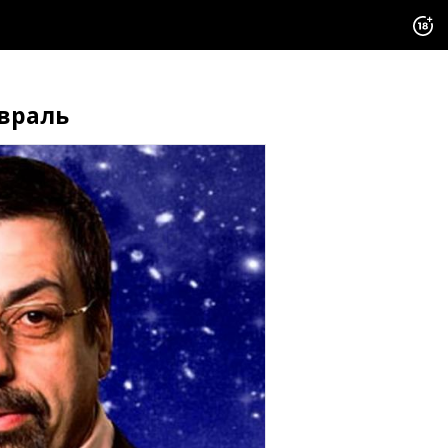
евраль