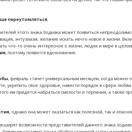
ьше переутомляться
.
вителей этого знака Зодиака может появиться непреодолимое
вация, энтузиазм, желание искать нечто новое в жизни. Вел
нать что-то очень интересное о жизни, людях и мире в цело
ия
, поэтому появится вдохновение.
лобы
, февраль станет универсальным месяцем, когда можно п
те, укрепить свое здоровье, навести порядок в сфере любви 
этого им придется набраться смелости и терпения, а также п
атия
, однако она может оказаться как полезной, так и опасно
асширят возможности представителей данного знака зодиака
. Девам не составит труда обойти стороной ссоры и конфлик