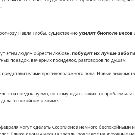
.
прогнозу Павла Глобы, существенно
усилят биополе Весов
гут этим людям обрести любовь,
побудят их лучше заботи
ных поездок, вечерних посиделок, разговоров по душам.
 представителями противоположного пола. Новые знакомств
бильно и предсказуемо, поэтому ждать каких-то проблем или
дела в спокойном режиме.
 февраля могут сделать Скорпионов немного беспокойными и
олог. Ближе к концу месяца звезды повлияют на духовные на