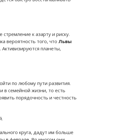
 стремление к азарту и риску.
ика вероятность того, что
Львы
м. Активизируются планеты,
ойти по любому пути развития.
и в семейной жизни, то есть
роявить порядочность и честность
й.
льного круга, дадут им больше
ты в феврале. Во многом они