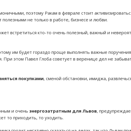
моничными, поэтому Ракам в феврале стоит активизироватьс
 полезными не только в работе, бизнесе и любви.
жет встретиться кто-то очень полезный, важный и невероятн
этому им будет гораздо проще выполнять важные поручения 
я. При этом Павел Глоба советует в веренице дел не забыва
аняться покупками
, сменой обстановки, имиджа, развлечьс
нным и очень
энергозатратным для Львов
, предупреждает
ет то приходить, то уходить.
ика грозит негативно сказаться на делах, так что Львам пр