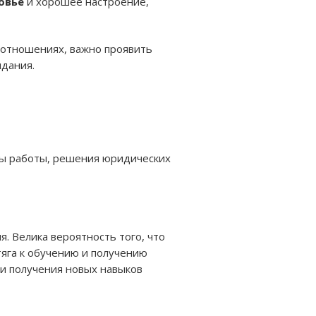
овье
и хорошее настроение,
в отношениях, важно проявить
идания.
ены работы, решения юридических
. Велика вероятность того, что
тяга к обучению и получению
и получения новых навыков