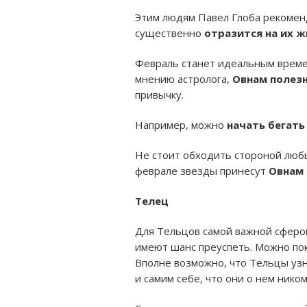
Этим людям Павел Глоба рекомен
существенно
отразится на их 
Февраль станет идеальным времен
мнению астролога,
Овнам полезн
привычку.
Например, можно
начать бегать
Не стоит обходить стороной любы
феврале звезды принесут
Овнам
Телец
Для Тельцов самой важной сферо
имеют шанс преуспеть. Можно пок
Вполне возможно, что Тельцы узн
и самим себе, что они о нем ником