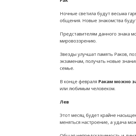
Рак
Ночные светила будут весьма гар
общения. Новые знакомства будут
Представителям данного знака мо
мировоззрению.
Звезды улучшат память Раков, по
экзаменам, получать новые знани
семье.
В конце февраля
Ракам можно з
или любимым человеком.
Лев
Этот месяц будет крайне насыще
меняться настроение, а удача мож
Общая непредсказуемость и динам