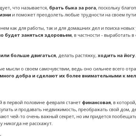
дует, что называется,
брать быка за рога
, поскольку благ
жизни
и поможет преодолеть любые трудности на своем пути
ем как для работы, так и для домашних дел и поиска новых 
о будет заняться здоровьем
, в частности - выработать 
 или больше двигаться
, делать растяжку,
ходить на йогу
.
е мысли о своем самочувствии, ведь оно сильнее всего отра
много добра и сделают их более внимательными к ме
й в первой половине февраля станет
финансовая
, в которой
упать и продавать недвижимость, преображать свой дом, де
ают чей-то очень важный секрет, но им придется пообещать 
у никогда не расскажут.