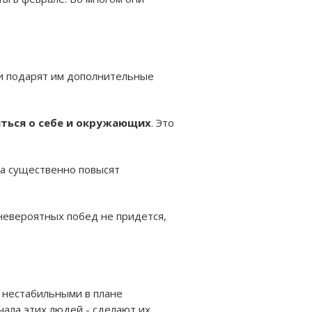
и подарят им дополнительные
ться о себе и окружающих
. Это
а существенно повысят
 невероятных побед не придется,
 нестабильными в плане
чала этих людей - сделают их