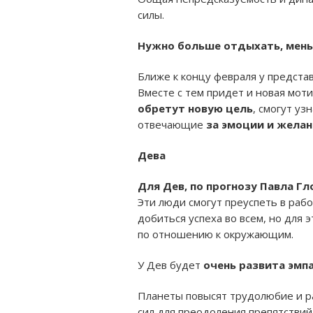
силы.
Нужно больше отдыхать, мен
Ближе к концу февраля у предста
Вместе с тем придет и новая моти
обретут новую цель
, смогут уз
отвечающие
за эмоции и желан
Дева
Для Дев, по прогнозу Павла Г
Эти люди смогут преуспеть в рабо
добиться успеха во всем, но для 
по отношению к окружающим.
У Дев будет
очень развита эмп
Планеты повысят трудолюбие и р
сил для преодоления препятствий