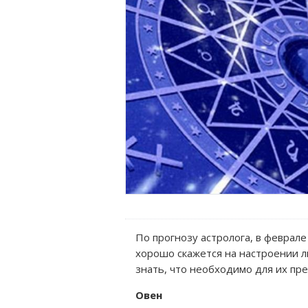
По прогнозу астролога, в феврал
хорошо скажется на настроении л
знать, что необходимо для их пр
Овен