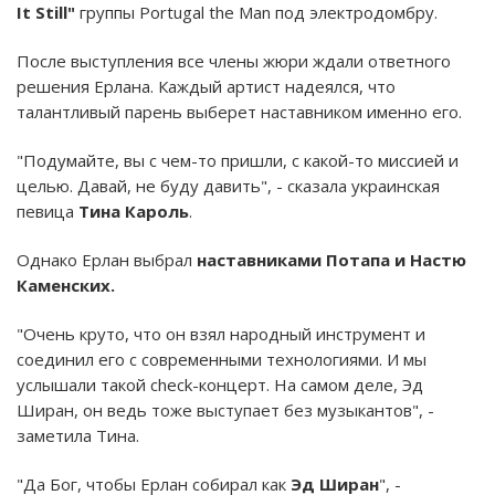
It Still"
группы Portugal the Man под электродомбру.
После выступления все члены жюри ждали ответного
решения Ерлана. Каждый артист надеялся, что
талантливый парень выберет наставником именно его.
"Подумайте, вы с чем-то пришли, с какой-то миссией и
целью. Давай, не буду давить", - сказала украинская
певица
Тина Кароль
.
Однако Ерлан выбрал
наставниками Потапа и Настю
Каменских.
"Очень круто, что он взял народный инструмент и
соединил его с современными технологиями. И мы
услышали такой check-концерт. На самом деле, Эд
Ширан, он ведь тоже выступает без музыкантов", -
заметила Тина.
"Да Бог, чтобы Ерлан собирал как
Эд Ширан
", -