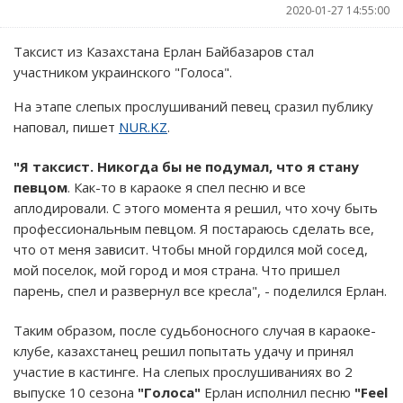
2020-01-27 14:55:00
Таксист из Казахстана Ерлан Байбазаров стал
участником украинского "Голоса".
На этапе слепых прослушиваний певец сразил публику
наповал, пишет
NUR.KZ
.
"Я таксист. Никогда бы не подумал, что я стану
певцом
. Как-то в караоке я спел песню и все
аплодировали. С этого момента я решил, что хочу быть
профессиональным певцом. Я постараюсь сделать все,
что от меня зависит. Чтобы мной гордился мой сосед,
мой поселок, мой город и моя страна. Что пришел
парень, спел и развернул все кресла", - поделился Ерлан.
Таким образом, после судьбоносного случая в караоке-
клубе, казахстанец решил попытать удачу и принял
участие в кастинге. На слепых прослушиваниях во 2
выпуске 10 сезона
"Голоса"
Ерлан исполнил песню
"Feel