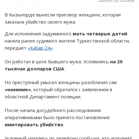
2020-01-23 10:29:00
В Кызылорде вынесли приговор женщине, которая
заказала убийство своего мужа.
Для исполнения задуманного
мать четверых детей
наняла ранее судимого жителя Туркестанской области,
передает
«Хабар 24»
.
Он работал в цехе бывшего мужа. Условились
на 20
тысячах долларов США
.
Но преступный умысел женщины разоблачил сам
«наемник»
, который обратился с заявлением в
областной Департамент полиции.
После начала досудебного расследования
оперативниками было принято постановление
имитировать убийство
.
Условный «киллер» по телефону сообщил, что исполнил