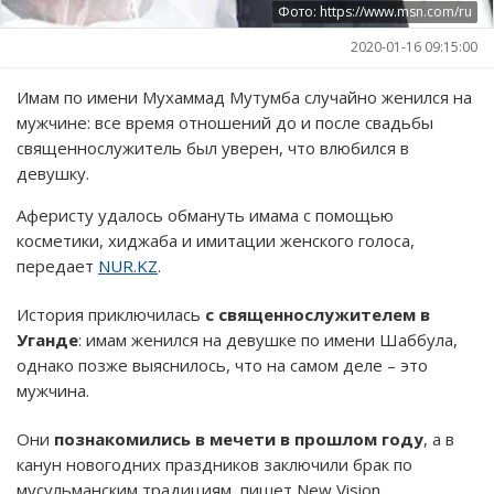
Фото: https://www.msn.com/ru
2020-01-16 09:15:00
Имам по имени Мухаммад Мутумба случайно женился на
мужчине: все время отношений до и после свадьбы
священнослужитель был уверен, что влюбился в
девушку.
Аферисту удалось обмануть имама с помощью
косметики, хиджаба и имитации женского голоса,
передает
NUR.KZ
.
История приключилась
с священнослужителем в
Уганде
: имам женился на девушке по имени Шаббула,
однако позже выяснилось, что на самом деле – это
мужчина.
Они
познакомились в мечети в прошлом году
, а в
канун новогодних праздников заключили брак по
мусульманским традициям, пишет New Vision.