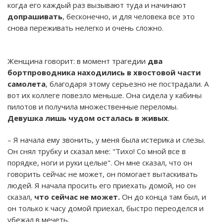
когда его каждый раз вызывают туда и начинают
допрашивать
, бесконечно, и для человека все это
снова переживать нелегко и очень сложно.
Женщина говорит: в момент трагедии
два
бортпроводника находились в хвостовой части
самолета
, благодаря этому серьезно не пострадали. А
вот их коллеге повезло меньше. Она сидела у кабины
пилотов и получила множественные переломы.
Девушка лишь чудом осталась в живых
.
– Я начала ему звонить, у меня была истерика и слезы.
Он снял трубку и сказал мне: "Тихо! Со мной все в
порядке, ноги и руки целые". Он мне сказал, что он
говорить сейчас не может, он помогает вытаскивать
людей. Я начала просить его приехать домой, но он
сказал,
что сейчас не может.
Он до конца там был, и
он только к часу домой приехал, быстро переоделся и
убежал в мечеть.