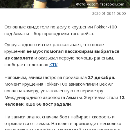
Фото: vk.com; facebook.com
2020-01-08 11:08:00
Основные свидетели по делу о крушении Fokker-100
под Алматы – бортпроводники того рейса.
Супруга одного из них рассказывает, что после
крушения
ее муж помогал пассажирам выбраться
из самолета
и оказывал первую помощь раненым,
сообщает телеканал
КТК
.
Напомним, авиакатастрофа произошла
27 декабря
.
Момент крушения Fokker-100 авиакомпании Bek Air
попал на камеру, установленную по периметру
Международного аэропорта Алматы. Жертвами стали
12
человек
, еще
66 пострадали
.
На записи видно, сначала борт набирает скорость и
отрывается от земли. На взлете происходит несколько
ярких вспышек в районе двигателей. Через мгновение