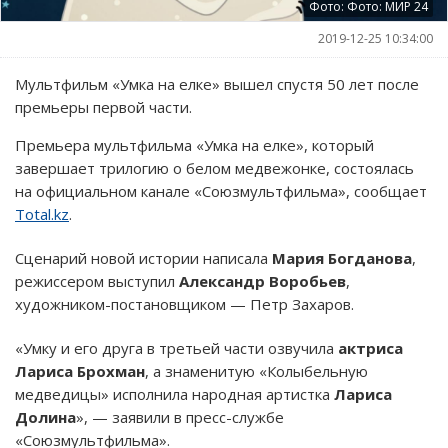
Фото: Фото: МИР 24
2019-12-25 10:34:00
Мультфильм «Умка на елке» вышел спустя 50 лет после
премьеры первой части.
Премьера мультфильма «Умка на елке», который
завершает трилогию о белом медвежонке, состоялась
на официальном канале «Союзмультфильма», сообщает
Total.kz
.
Сценарий новой истории написала
Мария Богданова
,
режиссером выступил
Александр Воробьев
,
художником-постановщиком — Петр Захаров.
«Умку и его друга в третьей части озвучила
актриса
Лариса Брохман
, а знаменитую «Колыбельную
медведицы» исполнила народная артистка
Лариса
Долина
», — заявили в пресс-службе
«Союзмультфильма».