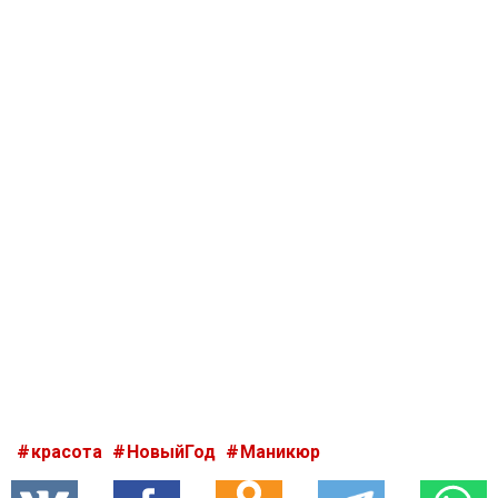
красота
НовыйГод
Маникюр