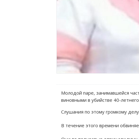
Молодой паре, занимавшейся част
виновными в убийстве 40-летнего
Слушания по этому громкому делу
В течение этого времени обвиняе
Они то полностью отрицали вину,