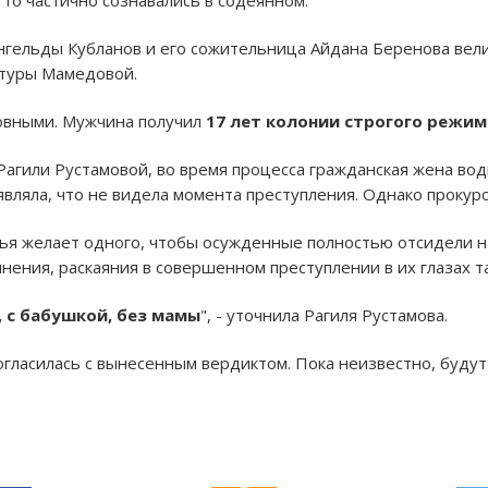
ельды Кубланов и его сожительница Айдана Беренова вели 
атуры Мамедовой.
новными. Мужчина получил
17 лет колонии строгого режима
агили Рустамовой, во время процесса гражданская жена води
являла, что не видела момента преступления. Однако прокур
мья желает одного, чтобы осужденные полностью отсидели н
нения, раскаяния в совершенном преступлении в их глазах та
, с бабушкой, без мамы
", - уточнила Рагиля Рустамова.
огласилась с вынесенным вердиктом. Пока неизвестно, будут