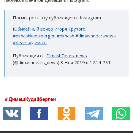
пабликов фанатов Димаша в Instagram.
Посмотреть эту публикацию в Instagram
Юбилейный вечер Игоря Крутого ________________
#dimashkudaibergen #dimash #dimashdearsnews
#dears #димаш
Публикация от
DimashDears_news
(@dimashdears_news)
3 Ноя 2019 в 12:14 PST
ДимашКудайберген