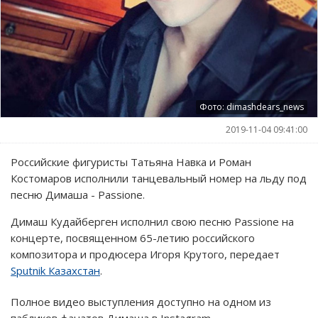
Фото: dimashdears_news
2019-11-04 09:41:00
Российские фигуристы Татьяна Навка и Роман
Костомаров исполнили танцевальный номер на льду под
песню Димаша - Passione.
Димаш Кудайберген исполнил свою песню Passione на
концерте, посвященном 65-летию российского
композитора и продюсера Игоря Крутого, передает
Sputnik Казахстан
.
Полное видео выступления доступно на одном из