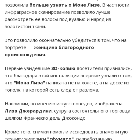
позволила
больше узнать о Моне Лизе.
В частности,
инфракрасное сканирование позволило лучше
рассмотреть ее волосы под вуалью и наряд из
золотистой ткани.
Это позволило окончательно убедиться в том, что на
портрете —
женщина благородного
происхождения.
Первые увидевшие
3D-копию п
осетители признались,
что благодаря этой инсталляции впервые узнали о том,
что
"Мона Лиза"
написана не на холсте, а на доске из
тополя, на которой есть след от разлома.
Напомним, по мнению искусствоведов, изображена
Лиза Джерардини
, супруга состоятельного торговца
шелком Франческо дель Джокондо.
Кроме того, снимки помогли исследовать знаменитую
технику живописи
"сфумато"
, разработанную