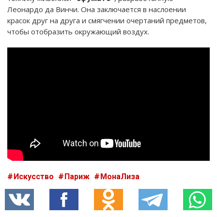
Леонардо да Винчи. Она заключается в наслоении
красок друг на друга и смягчении очертаний предметов,
чтобы отобразить окружающий воздух.
Искусство
Париж
МонаЛиза