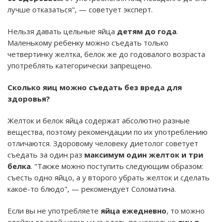
лучше отказаться", — советует эксперт.
Нельзя давать цельные яйца
детям до года
.
Маленькому ребенку можно съедать только
четвертинку желтка, белок же до годовалого возраста
употреблять категорически запрещено.
Сколько яиц можно съедать без вреда для
здоровья?
Желток и белок яйца содержат абсолютно разные
вещества, поэтому рекомендации по их употреблению
отличаются. Здоровому человеку диетолог советует
съедать за один раз
максимум один желток и три
белка
. "Также можно поступить следующим образом:
съесть одно яйцо, а у второго убрать желток и сделать
какое-то блюдо", — рекомендует Соломатина.
Если вы не употребляете
яйца ежедневно
, то можно
отойти от этой нормы и съедать по несколько
яиц в