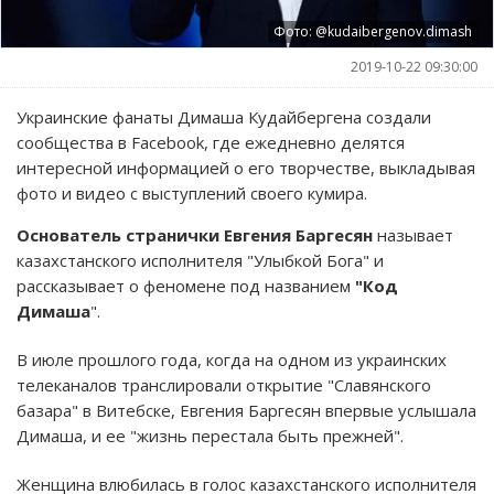
Фото: @kudaibergenov.dimash
2019-10-22 09:30:00
Украинские фанаты Димаша Кудайбергена создали
сообщества в Facebook, где ежедневно делятся
интересной информацией о его творчестве, выкладывая
фото и видео с выступлений своего кумира.
Основатель странички Евгения Баргесян
называет
казахстанского исполнителя "Улыбкой Бога" и
рассказывает о феномене под названием
"Код
Димаша
".
В июле прошлого года, когда на одном из украинских
телеканалов транслировали открытие "Славянского
базара" в Витебске, Евгения Баргесян впервые услышала
Димаша, и ее "жизнь перестала быть прежней".
Женщина влюбилась в голос казахстанского исполнителя