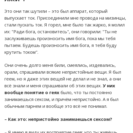
Это они так шутили – это был аппарат, который
выпускает ток. Присоединили мне провода на мизинцы,
стали пускать ток. Я горел, мне было так жарко, я молил
их: "Ради бога, остановитесь", они говорили: "Ты не
заслуживаешь произносить имя бога, пока мы тебя
пытаем. Будешь произносить имя бога, я тебя буду
крутить током".
Они очень долго меня били, смеялись, издевались,
орали, спрашивали всякие непристойные вещи. Я был
геем, но я даже этих вещей не делал и не знал, а они
всё знали и меня спрашивали об этих вещах.
У них
вообще понятие о геях
было, что ты постоянно
занимаешься сексом, и причём непристойно. А я был
обычным парнем и вообще это всё не понимал.
– Как это: непристойно занимаешься сексом?
– Я имею в виду их восприятие геев: что ты живёшь