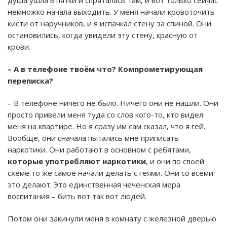
душа ушла в пятки и спряталась там, и вот только сейчас
немножко начала выходить. У меня начали кровоточить
кисти от наручников, и я испачкал стену за спиной. Они
остановились, когда увидели эту стену, красную от
крови.
– А в телефоне твоём что? Компрометирующая
переписка?
– В телефоне ничего не было. Ничего они не нашли. Они
просто привели меня туда со слов кого-то, кто видел
меня на квартире. Но я сразу им сам сказал, что я гей.
Вообще, они сначала пытались мне приписать
наркотики. Они работают в основном с ребятами,
которые употребляют наркотики
, и они по своей
схеме то же самое начали делать с геями. Они со всеми
это делают. Это единственная чеченская мера
воспитания – бить вот так вот людей.
Потом они закинули меня в комнату с железной дверью