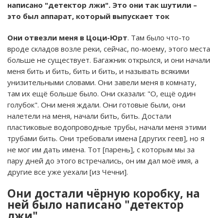
написано "детектор лжи". Это они так шутили –
это был аппарат, который выпускает ток
Они отвезли меня в Цоци-Юрт
. Там было что-то
вроде складов возле реки, сейчас, по-моему, этого места
больше не существует. Багажник открылся, и они начали
меня бить и бить, бить и бить, и называть всякими
унизительными словами. Они завели меня в комнату,
там их ещё больше было. Они сказали: "О, ещё один
голубок". Они меня ждали. Они готовые были, они
налетели на меня, начали бить, бить. Достали
пластиковые водопроводные трубы, начали меня этими
трубами бить. Они требовали имена [других геев], но я
не мог им дать имена. Тот [парень], с которым мы за
пару дней до этого встречались, он им дал моё имя, а
другие все уже уехали [из Чечни].
Они достали чёрную коробку, на
ней было написано "детектор
лжи".