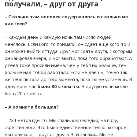
получали, – друг от друга
– Сколько там человек содержалось и сколько из
них геев?
– Каждый день и каждую ночь там число людей
менялось. Если кого-то поймали, он сдаёт ещё кого-то и
он может выйти оттуда. Друг мог сдать друга, с которым
он кайфовал вчера, и мог выйти, пока того обработают. А
у геев тоже просили имена, чем у тебя их больше, тем
больше над тобой работали. Если не даёшь, точно так
же тебя пытали до того момента, пока ты не устанешь. В
одну ночь нас
было 30 с чем-то
. В другую ночь могло
быть 20 с чем-то.
– А комната большая?
– 2х4 метра где-то. Мы спали, как селёдки, на полу,
скрестив ноги. Это было единственное тепло, которое
мы получали, – друг от друга. Эти запахи... Мы не