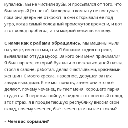
купались, мы не чистили зубы. Я просыпался от того, что
был мокрый [от пота]. Кислород в комнату не поступал,
пока они дверь не откроют, а они открывали её под
утро, когда самый холодный промежуток времени, и вот
этот холод пробегал, и ты мокрый лежишь на полу.
С нами как с рабами обращались.
Мы машины мыли
на улице, именно мы, геи. Я босиком ходил по реке,
вылавливал оттуда мусор. За кого они меня принимали?
Я был парнем, который буквально несколько дней назад
стоял в салоне, работал, делал счастливыми, красивыми
женщин. С моего кресла, наверное, девушки за них
замуж выходили. Я не мог понять, зачем они это всё
делают, почему чеченец пытает меня, хорошего парня,
студента. Я пережил войну, я видел этот военный голод,
этот страх, я в процветающую республику вносил свой
вклад, почему чеченец бьёт чеченца и пытает током?
– Чем вас кормили?