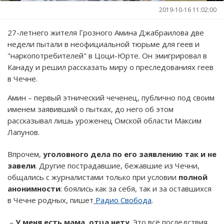
2019-10-16 11:02:00
27-летнего жителя Грозного Амина Джабраилова две
недели пытали в неофициальной тюрьме для геев и
"наркопотребителей" в Цоци-Юрте. Он эмигрировал в
Канаду и решил рассказать миру о преследованиях геев
в Чечне.
Амин – первый этнический чеченец, публично под своим
именем заявивший о пытках, до него об этом
рассказывал лишь уроженец Омской области Максим
Лапунов.
Впрочем,
уголовного дела по его заявлению так и не
завели
. Другие пострадавшие, бежавшие из Чечни,
общались с журналистами только при условии
полной
анонимности
: боялись как за себя, так и за оставшихся
в Чечне родных, пишет
Радио Свобода
.
–
У меня есть мама, отца нету
. Это всё последствия