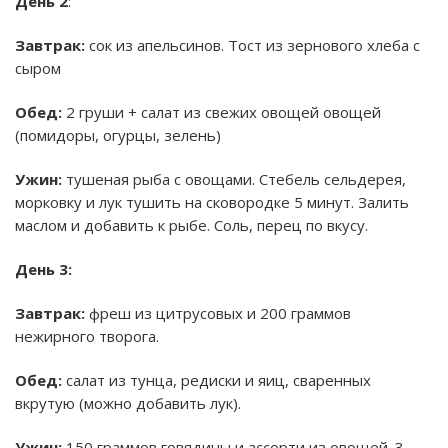
День 2
:
Завтрак:
сок из апельсинов. Тост из зернового хлеба с
сыром
Обед:
2 груши + салат из свежих овощей овощей
(помидоры, огурцы, зелень)
Ужин:
тушеная рыба с овощами. Стебель сельдерея,
морковку и лук тушить на сковородке 5 минут. Залить
маслом и добавить к рыбе. Соль, перец по вкусу.
День 3:
Завтрак:
фреш из цитрусовых и 200 граммов
нежирного творога.
Обед:
салат из тунца, редиски и яиц, сваренных
вкрутую (можно добавить лук).
Ужин:
150 граммов говядины и ассорти из овощей. 3