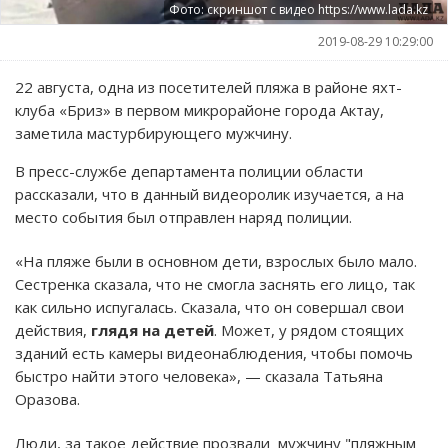
Фото: скриншот с видео https://www.lada.kz
2019-08-29 10:29:00
22 августа, одна из посетителей пляжа в районе яхт-
клуба «Бриз» в первом микрорайоне города Актау,
заметила мастурбирующего мужчину.
В пресс-службе департамента полиции области
рассказали, что в данный видеоролик изучается, а на
место события был отправлен наряд полиции.
«На пляже были в основном дети, взрослых было мало.
Сестренка сказала, что не смогла заснять его лицо, так
как сильно испугалась. Сказала, что он совершал свои
действия,
глядя на детей
. Может, у рядом стоящих
зданий есть камеры видеонаблюдения, чтобы помочь
быстро найти этого человека», — сказала Татьяна
Оразова.
Люди, за такое действие прозвали мужчину "пляжным