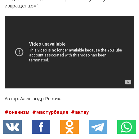
извращенцем".
Автор: Александр Рыжих.
онанизм
мастурбация
актау