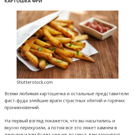
КАРТОШКА ФРИ
Shutterstock.com
Всеми любимая картошечка и остальные представители
фаст-фуда злейшие враги страстных обятий и горячих
проникновений.
На первый взгляд покажется, что вы насытились и
вкусно перекусили, а потом все это ляжет камнем в
желудке и вам будет уже не до секса, вам захочется